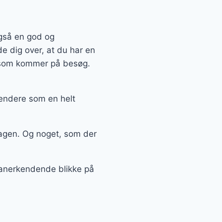
også en god og
e dig over, at du har en
, som kommer på besøg.
kendere som en helt
agen. Og noget, som der
å anerkendende blikke på