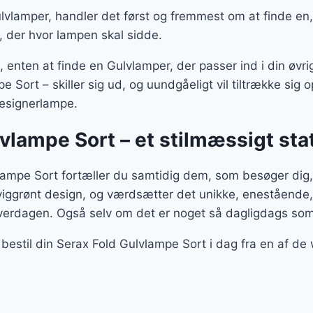
vlamper, handler det først og fremmest om at finde en, 
, der hvor lampen skal sidde.
enten at finde en Gulvlamper, der passer ind i din øvrige
 Sort – skiller sig ud, og uundgåeligt vil tiltrække si
designerlampe.
lvlampe Sort – et stilmæssigt st
ampe Sort fortæller du samtidig dem, som besøger dig, 
viggrønt design, og værdsætter det unikke, enestående,
verdagen. Også selv om det er noget så dagligdags so
bestil din Serax Fold Gulvlampe Sort i dag fra en af d