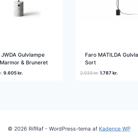
 JWDA Gulvlampe
Faro MATILDA Gulvl
 Marmor & Bruneret
Sort
ing
Den
Den
Den
Den
r.
9.605
kr.
2.033
kr.
1.787
kr.
oprindelige
aktuelle
oprindelige
aktuelle
pris
pris
pris
pris
var:
er:
var:
er:
12.345 kr..
9.605 kr..
2.033 kr..
1.787 kr..
© 2026 RifRaf - WordPress-tema af
Kadence WP