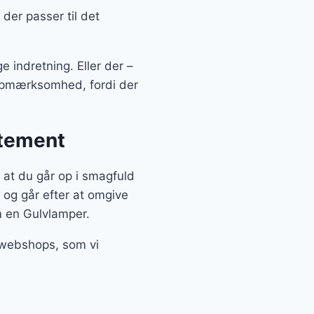
der passer til det
 indretning. Eller der –
g opmærksomhed, fordi der
atement
at du går op i smagfuld
 og går efter at omgive
m en Gulvlamper.
e webshops, som vi