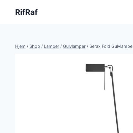
Fortsæt
RifRaf
til
indhold
Hjem
/
Shop
/
Lamper
/
Gulvlamper
/
Serax Fold Gulvlampe