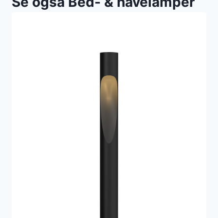
Se også Bed- & havelamper