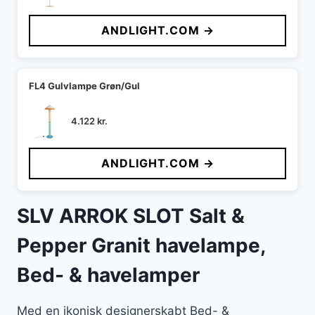
oprindelige
aktuelle
pris
pris
ANDLIGHT.COM →
var:
er:
4.399 kr..
3.519 kr..
FL4 Gulvlampe Grøn/Gul
4.122
kr.
ANDLIGHT.COM →
SLV ARROK SLOT Salt &
Pepper Granit havelampe,
Bed- & havelamper
Med en ikonisk designerskabt Bed- &