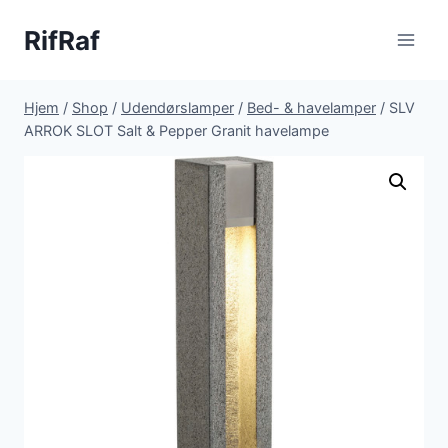
Fortsæt
RifRaf
til
indhold
Hjem
/
Shop
/
Udendørslamper
/
Bed- & havelamper
/
SLV
ARROK SLOT Salt & Pepper Granit havelampe