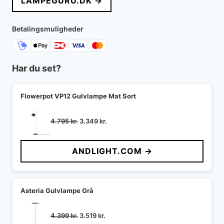
LAMPEGURU.DK →
Betalingsmuligheder
Har du set?
Flowerpot VP12 Gulvlampe Mat Sort
Den
Den
4.795
kr.
3.349
kr.
oprindelige
aktuelle
pris
pris
ANDLIGHT.COM →
var:
er:
4.795 kr..
3.349 kr..
Asteria Gulvlampe Grå
Den
Den
4.399
kr.
3.519
kr.