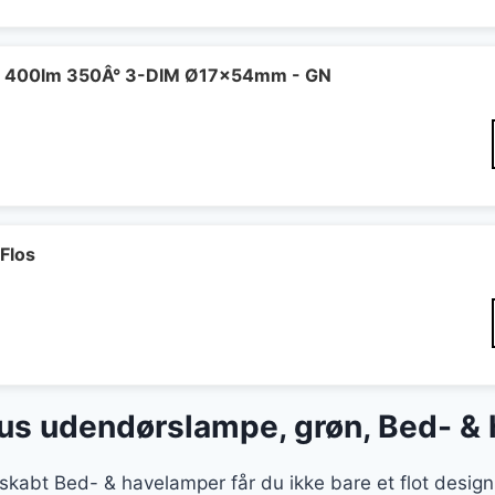
 400lm 350Â° 3-DIM Ø17x54mm - GN
Flos
lus udendørslampe, grøn, Bed- &
skabt Bed- & havelamper får du ikke bare et flot desig