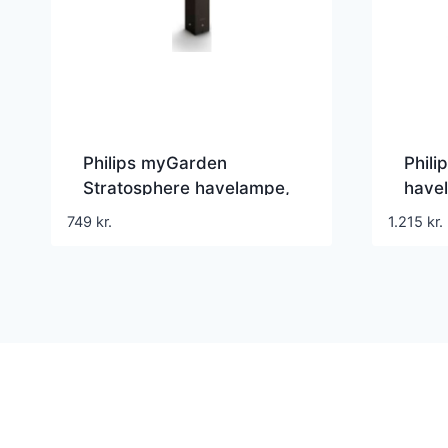
Philips myGarden
Phili
Stratosphere havelampe,
have
4000K, 77 cm
749
kr.
1.215
kr.