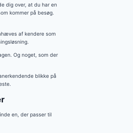
e dig over, at du har en
, som kommer på besøg.
remhæves af kendere som
ingsløsning.
agen. Og noget, som der
å anerkendende blikke på
este.
r
nde en, der passer til