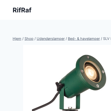
Fortsæt
RifRaf
til
indhold
Hjem
/
Shop
/
Udendørslamper
/
Bed- & havelamper
/
SLV 