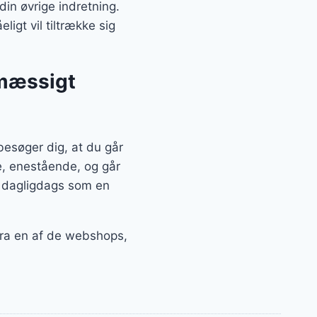
in øvrige indretning.
igt vil tiltrække sig
lmæssigt
esøger dig, at du går
e, enestående, og går
å dagligdags som en
fra en af de webshops,