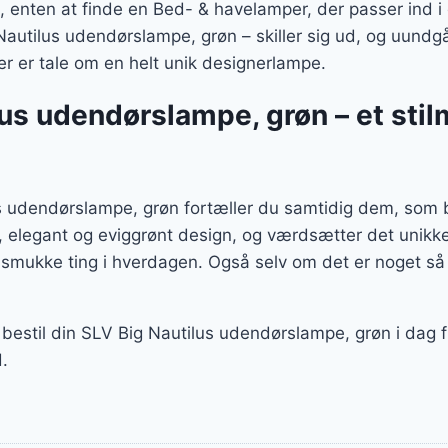
enten at finde en Bed- & havelamper, der passer ind i d
autilus udendørslampe, grøn – skiller sig ud, og uundgåel
 er tale om en helt unik designerlampe.
lus udendørslampe, grøn – et sti
 udendørslampe, grøn fortæller du samtidig dem, som b
g, elegant og eviggrønt design, og værdsætter det unikk
 smukke ting i hverdagen. Også selv om det er noget s
 bestil din SLV Big Nautilus udendørslampe, grøn i dag 
.