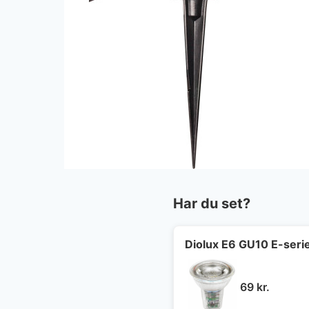
Har du set?
Diolux E6 GU10 E-seri
69
kr.