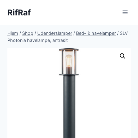
Fortsæt
RifRaf
til
indhold
Hjem
/
Shop
/
Udendørslamper
/
Bed- & havelamper
/
SLV
Photonia havelampe, antrasit