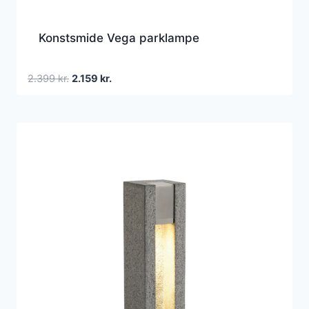
Konstsmide Vega parklampe
Den
Den
2.399
kr.
2.159
kr.
oprindelige
aktuelle
pris
pris
var:
er:
2.399 kr..
2.159 kr..