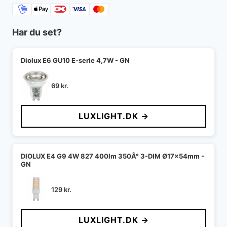
Har du set?
Diolux E6 GU10 E-serie 4,7W - GN
69
kr.
LUXLIGHT.DK →
DIOLUX E4 G9 4W 827 400lm 350Â° 3-DIM Ø17x54mm -
GN
129
kr.
LUXLIGHT.DK →