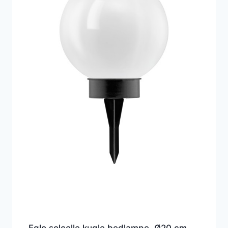
Eglo solcelle kugle bedlampe, Ø20 cm