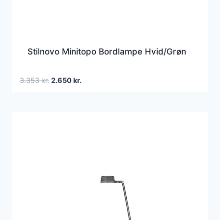
Stilnovo Minitopo Bordlampe Hvid/Grøn
Den
Den
3.353
kr.
2.650
kr.
oprindelige
aktuelle
pris
pris
var:
er:
3.353 kr..
2.650 kr..