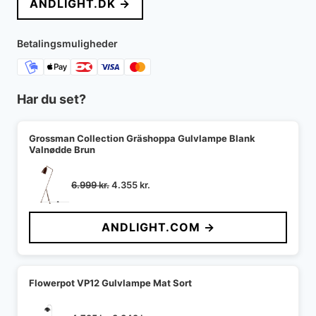
ANDLIGHT.DK →
Betalingsmuligheder
Har du set?
Grossman Collection Gräshoppa Gulvlampe Blank
Valnødde Brun
Den
Den
6.999
kr.
4.355
kr.
oprindelige
aktuelle
pris
pris
ANDLIGHT.COM →
var:
er:
6.999 kr..
4.355 kr..
Flowerpot VP12 Gulvlampe Mat Sort