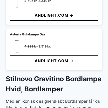
Den
Den
4.795
kr.
3.349
kr.
oprindelige
aktuelle
pris
pris
ANDLIGHT.COM →
var:
er:
4.795 kr..
3.349 kr..
Asteria Gulvlampe Grå
Den
Den
4.399
kr.
3.519
kr.
oprindelige
aktuelle
pris
pris
ANDLIGHT.COM →
var:
er:
4.399 kr..
3.519 kr..
Stilnovo Gravitino Bordlampe
Hvid, Bordlamper
Med en ikonisk designerskabt Bordlamper får du
ikke bare et flot design, men også en god og