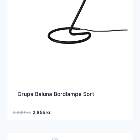
Grupa Baluna Bordlampe Sort
Den
Den
3.849
kr.
2.855
kr.
oprindelige
aktuelle
pris
pris
var:
er: