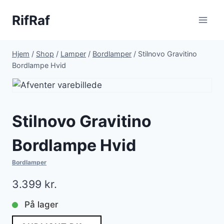
Fortsæt
RifRaf
til
indhold
Hjem
/
Shop
/
Lamper
/
Bordlamper
/
Stilnovo Gravitino
Bordlampe Hvid
Stilnovo Gravitino
Bordlampe Hvid
Bordlamper
3.399
kr.
På lager