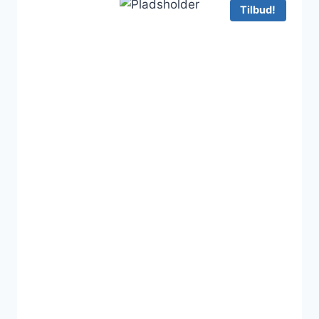
3.849 kr..
2.855 kr..
Tilbud!