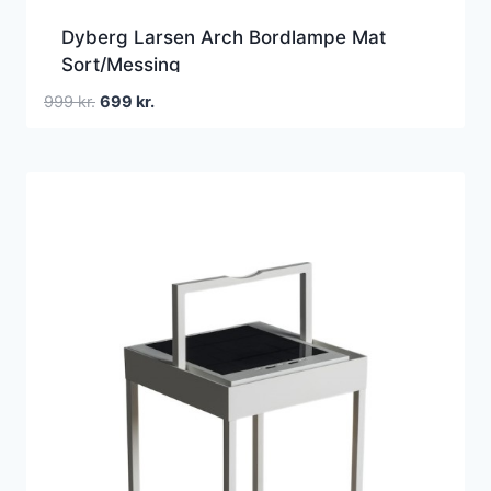
Dyberg Larsen Arch Bordlampe Mat
Sort/Messing
Den
Den
999
kr.
699
kr.
oprindelige
aktuelle
pris
pris
var:
er:
999 kr..
699 kr..