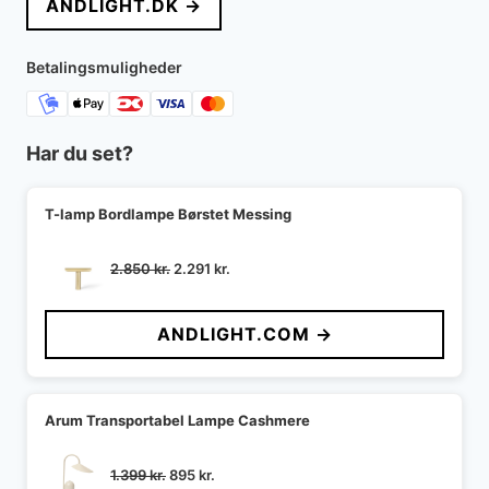
ANDLIGHT.DK →
Betalingsmuligheder
Har du set?
T-lamp Bordlampe Børstet Messing
Den
Den
2.850
kr.
2.291
kr.
oprindelige
aktuelle
pris
pris
ANDLIGHT.COM →
var:
er:
2.850 kr..
2.291 kr..
Arum Transportabel Lampe Cashmere
Den
Den
1.399
kr.
895
kr.