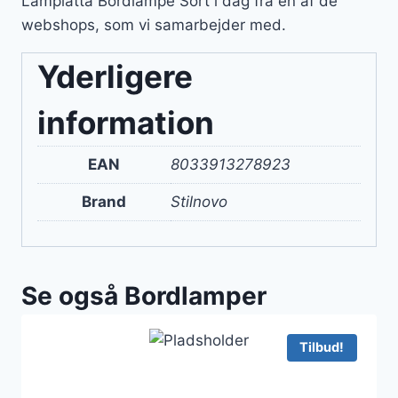
Lampiatta Bordlampe Sort i dag fra en af de
webshops, som vi samarbejder med.
Yderligere
information
EAN
8033913278923
Brand
Stilnovo
Se også Bordlamper
Tilbud!