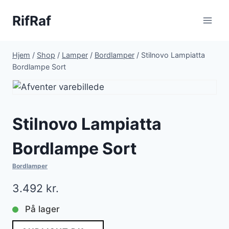
Fortsæt
RifRaf
til
indhold
Hjem
/
Shop
/
Lamper
/
Bordlamper
/
Stilnovo Lampiatta
Bordlampe Sort
Stilnovo Lampiatta
Bordlampe Sort
Bordlamper
3.492
kr.
På lager