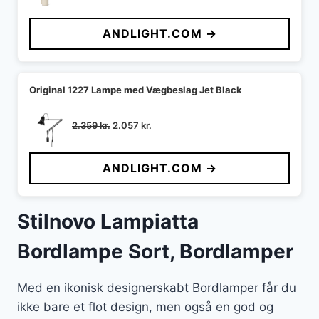
oprindelige
aktuelle
pris
pris
ANDLIGHT.COM →
var:
er:
1.399 kr..
895 kr..
Original 1227 Lampe med Vægbeslag Jet Black
Den
Den
2.359
kr.
2.057
kr.
oprindelige
aktuelle
pris
pris
ANDLIGHT.COM →
var:
er:
2.359 kr..
2.057 kr..
Stilnovo Lampiatta
Bordlampe Sort, Bordlamper
Med en ikonisk designerskabt Bordlamper får du
ikke bare et flot design, men også en god og