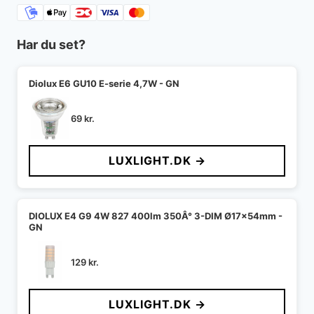
Har du set?
Diolux E6 GU10 E-serie 4,7W - GN
69
kr.
LUXLIGHT.DK →
DIOLUX E4 G9 4W 827 400lm 350Â° 3-DIM Ø17x54mm -
GN
129
kr.
LUXLIGHT.DK →