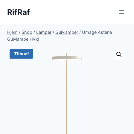
Fortsæt
RifRaf
til
indhold
Hjem
/
Shop
/
Lamper
/
Gulvlamper
/
Umage Asteria
Gulvlampe Hvid
Tilbud!