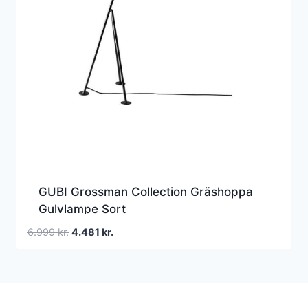
GUBI Grossman Collection Gräshoppa
Gulvlampe Sort
Den
Den
6.999
kr.
4.481
kr.
oprindelige
aktuelle
pris
pris
var:
er:
6.999 kr..
4.481 kr..