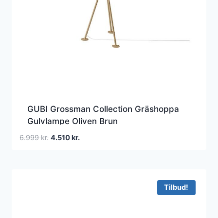
GUBI Grossman Collection Gräshoppa
Gulvlampe Oliven Brun
Den
Den
6.999
kr.
4.510
kr.
oprindelige
aktuelle
pris
pris
var:
er:
6.999 kr..
4.510 kr..
Tilbud!