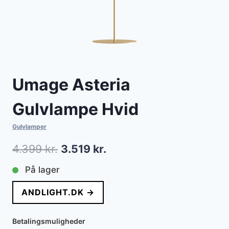
Umage Asteria
Gulvlampe Hvid
Gulvlamper
Den
Den
4.399
kr.
3.519
kr.
oprindelige
aktuelle
På lager
pris
pris
ANDLIGHT.DK →
var:
er:
4.399 kr..
3.519 kr..
Betalingsmuligheder