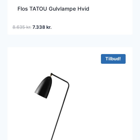
Flos TATOU Gulvlampe Hvid
Den
Den
8.635
kr.
7.338
kr.
oprindelige
aktuelle
pris
pris
var:
er:
8.635 kr..
7.338 kr..
Tilbud!