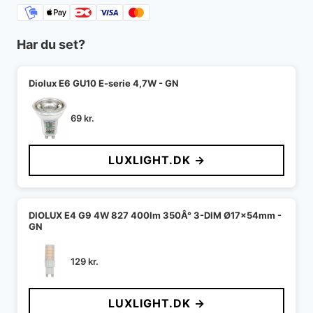
Har du set?
Diolux E6 GU10 E-serie 4,7W - GN
69
kr.
LUXLIGHT.DK →
DIOLUX E4 G9 4W 827 400lm 350Â° 3-DIM Ø17x54mm -
GN
129
kr.
LUXLIGHT.DK →