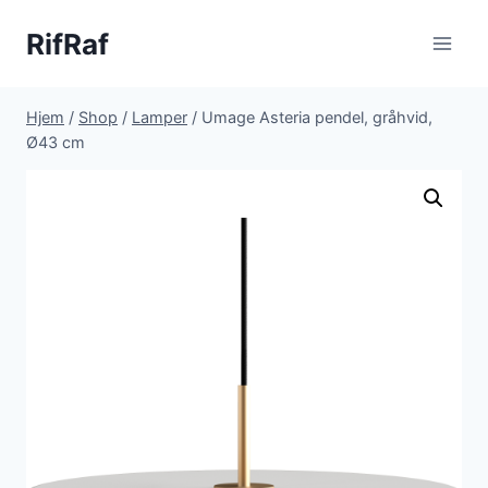
Fortsæt
RifRaf
til
indhold
Hjem
/
Shop
/
Lamper
/
Umage Asteria pendel, gråhvid,
Ø43 cm