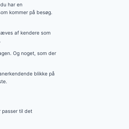
 du har en
, som kommer på besøg.
mhæves af kendere som
.
agen. Og noget, som der
å anerkendende blikke på
ste.
passer til det