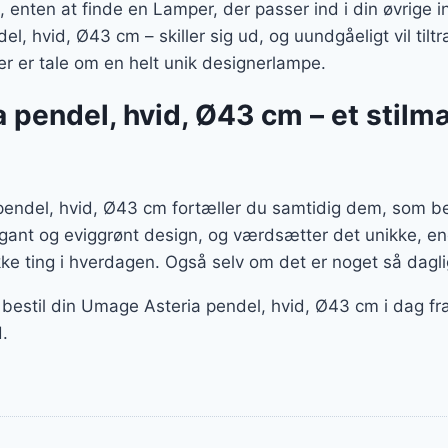
enten at finde en Lamper, der passer ind i din øvrige in
, hvid, Ø43 cm – skiller sig ud, og uundgåeligt vil tilt
 er tale om en helt unik designerlampe.
 pendel, hvid, Ø43 cm – et stilm
ndel, hvid, Ø43 cm fortæller du samtidig dem, som bes
egant og eviggrønt design, og værdsætter det unikke, en
e ting i hverdagen. Også selv om det er noget så dag
 bestil din Umage Asteria pendel, hvid, Ø43 cm i dag f
.