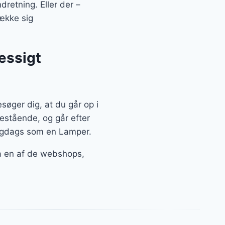
dretning. Eller der –
række sig
æssigt
øger dig, at du går op i
estående, og går efter
ligdags som en Lamper.
ra en af de webshops,