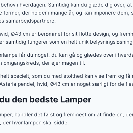
gsbehov i hverdagen. Samtidig kan du glæde dig over, at
te former, der holder i mange år, og kan imponere dem
ores samarbejdspartnere.
vid, Ø43 cm er berømmet for sit flotte design, og fre
er samtidig fungerer som en helt unik belysningsløsning
rlampe får du noget, du kan gå og glædes over i hverd
n omgangskreds, der ejer magen til.
 helt specielt, som du med stolthed kan vise frem og f
steria pendel, hvid, Ø43 cm er noget særligt for de fle
 du den bedste Lamper
per, handler det først og fremmest om at finde en, der 
, der hvor lampen skal sidde.