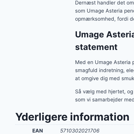
Dernæst handler det om, 
som Umage Asteria pendel
opmærksomhed, fordi der
Umage Asteria
statement
Med en Umage Asteria pe
smagfuld indretning, el
at omgive dig med smukk
Så vælg med hjertet, og
som vi samarbejder med
Yderligere information
EAN
5710302021706