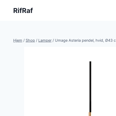
Fortsæt
RifRaf
til
indhold
Hjem
/
Shop
/
Lamper
/
Umage Asteria pendel, hvid, Ø43 