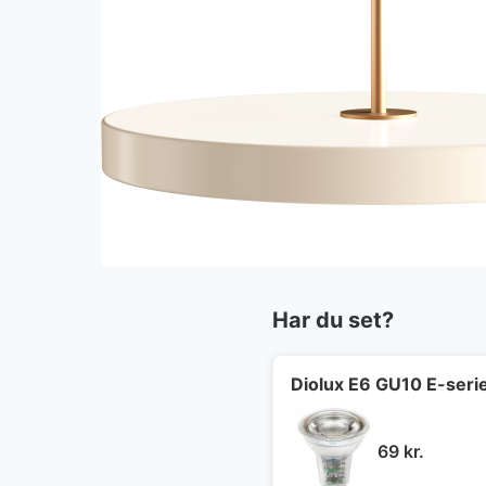
Har du set?
Diolux E6 GU10 E-seri
69
kr.