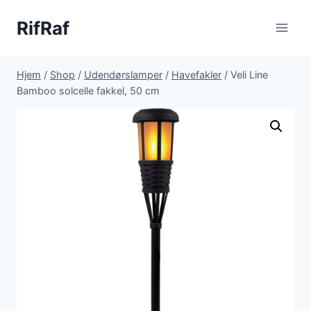
Fortsæt
RifRaf
til
indhold
Hjem
/
Shop
/
Udendørslamper
/
Havefakler
/
Veli Line
Bamboo solcelle fakkel, 50 cm