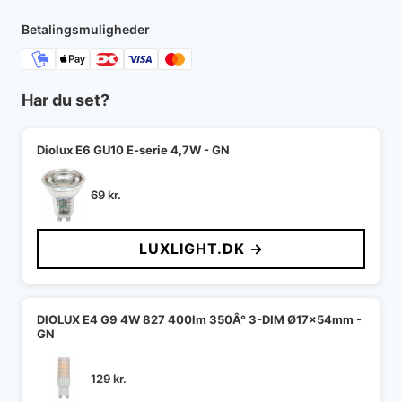
1.845 kr..
1.349 kr..
Betalingsmuligheder
Har du set?
Diolux E6 GU10 E-serie 4,7W - GN
69
kr.
LUXLIGHT.DK →
DIOLUX E4 G9 4W 827 400lm 350Â° 3-DIM Ø17x54mm -
GN
129
kr.