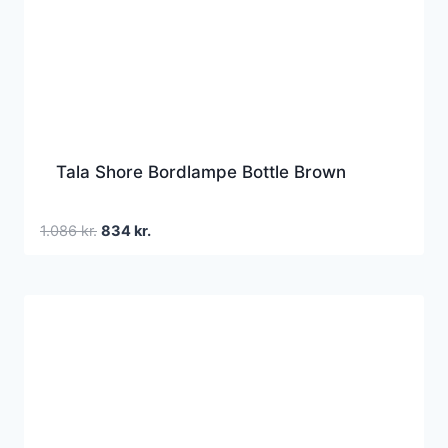
Tala Shore Bordlampe Bottle Brown
Den
Den
1.086
kr.
834
kr.
oprindelige
aktuelle
pris
pris
var:
er:
1.086 kr..
834 kr..