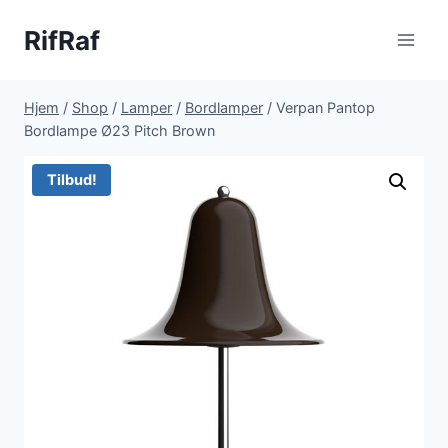
Fortsæt
RifRaf
til
indhold
Hjem
/
Shop
/
Lamper
/
Bordlamper
/
Verpan Pantop
Bordlampe Ø23 Pitch Brown
Tilbud!