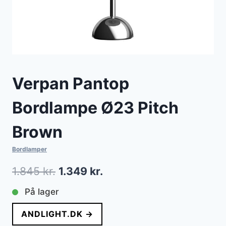
Verpan Pantop
Bordlampe Ø23 Pitch
Brown
Bordlamper
Den
Den
1.845
kr.
1.349
kr.
oprindelige
aktuelle
På lager
pris
pris
ANDLIGHT.DK →
var:
er: