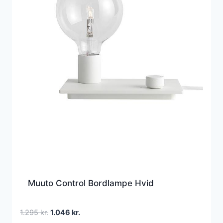
Muuto Control Bordlampe Hvid
Den
Den
1.295
kr.
1.046
kr.