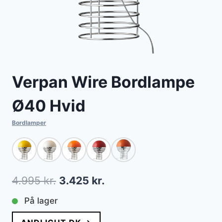
Verpan Wire Bordlampe
Ø40 Hvid
Bordlamper
Den
Den
4.995
kr.
3.425
kr.
oprindelige
aktuelle
På lager
pris
pris