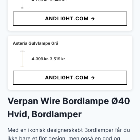
oprindelige
aktuelle
pris
pris
ANDLIGHT.COM →
var:
er:
4.795 kr..
3.349 kr..
Asteria Gulvlampe Grå
Den
Den
4.399
kr.
3.519
kr.
oprindelige
aktuelle
pris
pris
ANDLIGHT.COM →
var:
er:
4.399 kr..
3.519 kr..
Verpan Wire Bordlampe Ø40
Hvid, Bordlamper
Med en ikonisk designerskabt Bordlamper får du
ikke bare et flot design, men også en god og