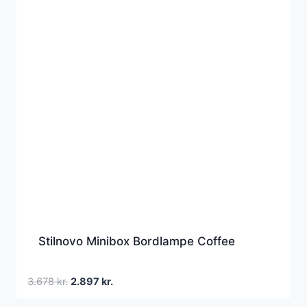
Stilnovo Minibox Bordlampe Coffee
Den
Den
3.678
kr.
2.897
kr.
oprindelige
aktuelle