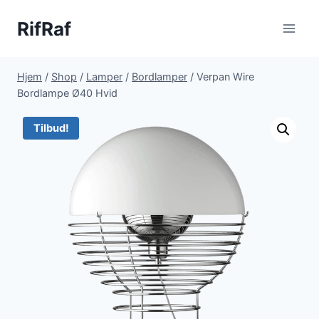
Fortsæt
RifRaf
til
indhold
Hjem
/
Shop
/
Lamper
/
Bordlamper
/
Verpan Wire
Bordlampe Ø40 Hvid
Tilbud!