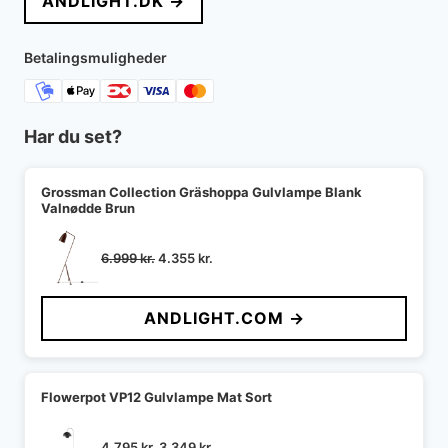
ANDLIGHT.DK →
var:
er:
4.995 kr..
3.425 kr..
Betalingsmuligheder
Har du set?
Grossman Collection Gräshoppa Gulvlampe Blank
Valnødde Brun
Den
Den
6.999
kr.
4.355
kr.
oprindelige
aktuelle
pris
pris
ANDLIGHT.COM →
var:
er:
6.999 kr..
4.355 kr..
Flowerpot VP12 Gulvlampe Mat Sort
Den
Den
4.795
kr.
3.349
kr.