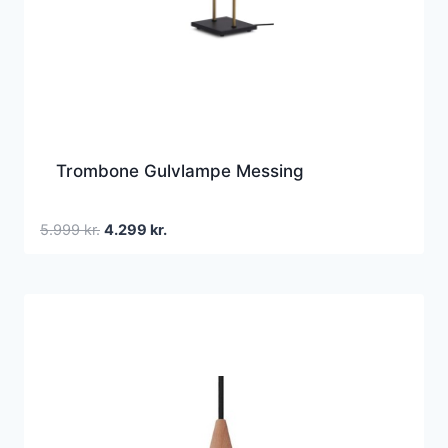
Trombone Gulvlampe Messing
Den
Den
5.999
kr.
4.299
kr.
oprindelige
aktuelle
pris
pris
var:
er:
5.999 kr..
4.299 kr..