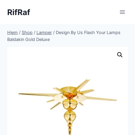
Fortsæt
RifRaf
til
indhold
Hjem
/
Shop
/
Lamper
/
Design By Us Flash Your Lamps
Baldakin Gold Deluxe