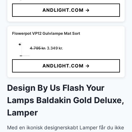
pris
pris
ANDLIGHT.COM →
var:
er:
6.999 kr..
4.355 kr..
Flowerpot VP12 Gulvlampe Mat Sort
Den
Den
4.795
kr.
3.349
kr.
oprindelige
aktuelle
pris
pris
ANDLIGHT.COM →
var:
er:
4.795 kr..
3.349 kr..
Design By Us Flash Your
Lamps Baldakin Gold Deluxe,
Lamper
Med en ikonisk designerskabt Lamper får du ikke