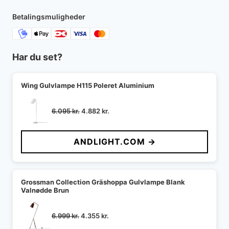
Betalingsmuligheder
Har du set?
Wing Gulvlampe H115 Poleret Aluminium
Den
Den
6.095
kr.
4.882
kr.
oprindelige
aktuelle
pris
pris
ANDLIGHT.COM →
var:
er:
6.095 kr..
4.882 kr..
Grossman Collection Gräshoppa Gulvlampe Blank
Valnødde Brun
Den
Den
6.999
kr.
4.355
kr.
oprindelige
aktuelle