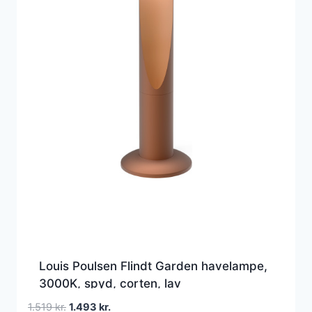
Louis Poulsen Flindt Garden havelampe,
3000K, spyd, corten, lav
Den
Den
1.519
kr.
1.493
kr.