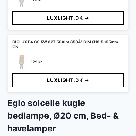
LUXLIGHT.DK →
DIOLUX E4 G9 5W 827 500lm 350Â° DIM Ø18,5x55mm -
GN
129
kr.
LUXLIGHT.DK →
Eglo solcelle kugle
bedlampe, Ø20 cm, Bed- &
havelamper