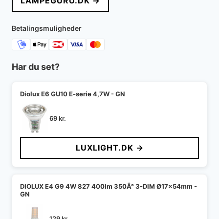
LAMPEGURU.DK →
Betalingsmuligheder
Har du set?
Diolux E6 GU10 E-serie 4,7W - GN
69
kr.
LUXLIGHT.DK →
DIOLUX E4 G9 4W 827 400lm 350Â° 3-DIM Ø17x54mm -
GN
129
kr.