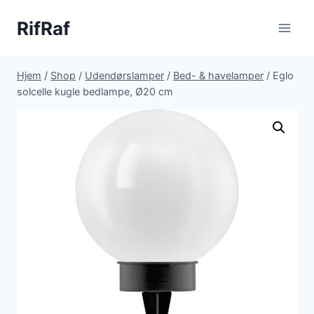
Fortsæt
RifRaf
til
indhold
Hjem
/
Shop
/
Udendørslamper
/
Bed- & havelamper
/
Eglo
solcelle kugle bedlampe, Ø20 cm