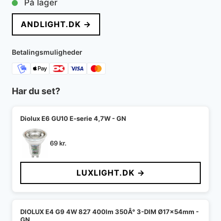
På lager
ANDLIGHT.DK →
Betalingsmuligheder
Har du set?
Diolux E6 GU10 E-serie 4,7W - GN
69
kr.
LUXLIGHT.DK →
DIOLUX E4 G9 4W 827 400lm 350Â° 3-DIM Ø17x54mm -
GN