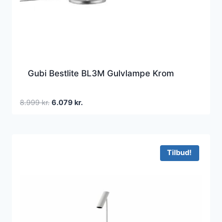
Gubi Bestlite BL3M Gulvlampe Krom
Den
Den
8.999
kr.
6.079
kr.
oprindelige
aktuelle
pris
pris
var:
er:
8.999 kr..
6.079 kr..
Tilbud!