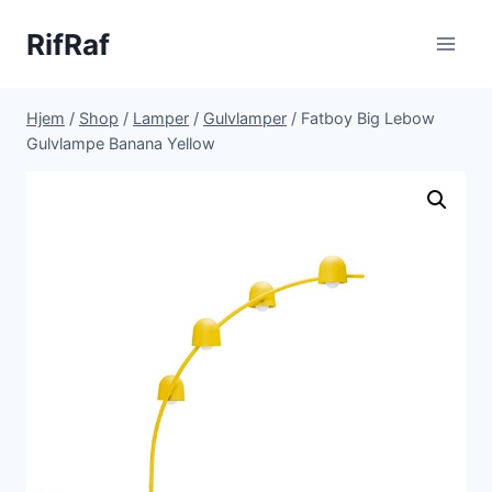
Fortsæt
RifRaf
til
indhold
Hjem
/
Shop
/
Lamper
/
Gulvlamper
/
Fatboy Big Lebow
Gulvlampe Banana Yellow