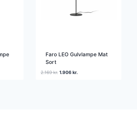
ampe
Faro LEO Gulvlampe Mat
Sort
Den
Den
2.169
kr.
1.906
kr.
oprindelige
aktuelle
pris
pris
var:
er:
2.169 kr..
1.906 kr..