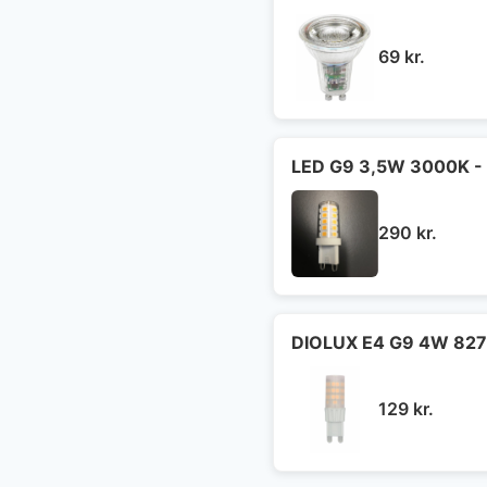
69
kr.
LED G9 3,5W 3000K - 
290
kr.
DIOLUX E4 G9 4W 827
129
kr.