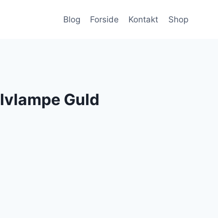
Blog
Forside
Kontakt
Shop
ulvlampe Guld
en
e
ktuelle
ris