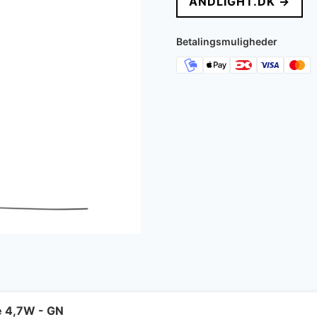
ANDLIGHT.DK →
var:
e
9.400 kr..
7
Betalingsmuligheder
e 4,7W - GN