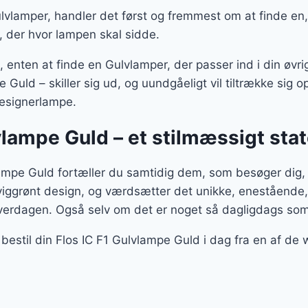
vlamper, handler det først og fremmest om at finde en, 
, der hvor lampen skal sidde.
enten at finde en Gulvlamper, der passer ind i din øvrige
 Guld – skiller sig ud, og uundgåeligt vil tiltrække sig
designerlampe.
vlampe Guld – et stilmæssigt st
ampe Guld fortæller du samtidig dem, som besøger dig, 
viggrønt design, og værdsætter det unikke, enestående,
verdagen. Også selv om det er noget så dagligdags so
bestil din Flos IC F1 Gulvlampe Guld i dag fra en af de