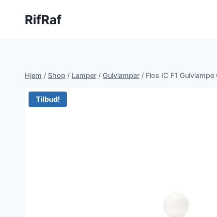
Fortsæt
RifRaf
til
indhold
Hjem
/
Shop
/
Lamper
/
Gulvlamper
/
Flos IC F1 Gulvlampe
Tilbud!