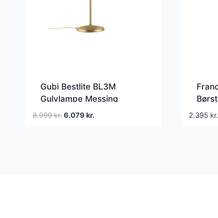
Gubi Bestlite BL3M
Fran
Gulvlampe Messing
Børst
Den
Den
8.999
kr.
6.079
kr.
2.395
kr.
oprindelige
aktuelle
pris
pris
var:
er:
8.999 kr..
6.079 kr..