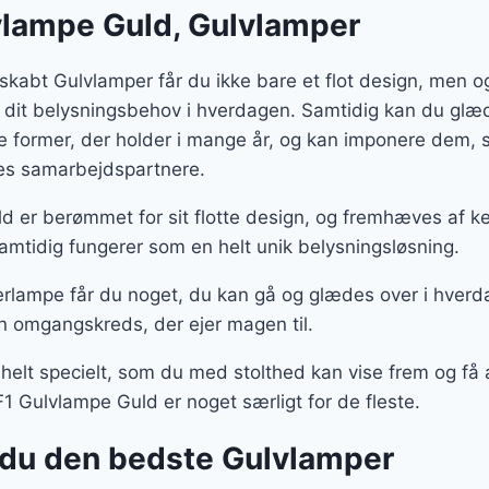
lvlampe Guld, Gulvlamper
skabt Gulvlamper får du ikke bare et flot design, men 
 dit belysningsbehov i hverdagen. Samtidig kan du glæd
te former, der holder i mange år, og kan imponere dem
ores samarbejdspartnere.
ld er berømmet for sit flotte design, og fremhæves af k
amtidig fungerer som en helt unik belysningsløsning.
rlampe får du noget, du kan gå og glædes over i hverd
n omgangskreds, der ejer magen til.
 helt specielt, som du med stolthed kan vise frem og f
F1 Gulvlampe Guld er noget særligt for de fleste.
du den bedste Gulvlamper