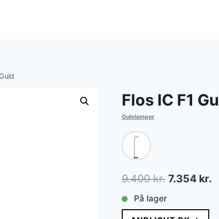
 Guld
Flos IC F1 G
Gulvlamper
Den
D
9.400
kr.
7.354
kr.
oprindelig
a
På lager
pris
p