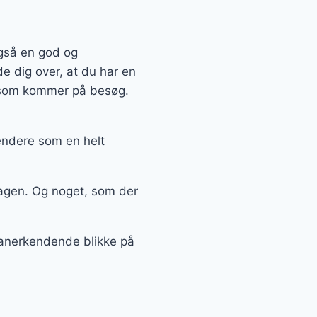
også en god og
e dig over, at du har en
, som kommer på besøg.
endere som en helt
agen. Og noget, som der
å anerkendende blikke på