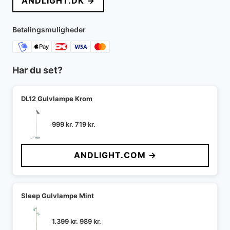
ANDLIGHT.DK →
var:
er:
1.033 kr..
847 kr..
Betalingsmuligheder
Har du set?
DL12 Gulvlampe Krom
Den
Den
999
kr.
719
kr.
oprindelige
aktuelle
pris
pris
ANDLIGHT.COM →
var:
er:
999 kr..
719 kr..
Sleep Gulvlampe Mint
Den
Den
1.399
kr.
989
kr.