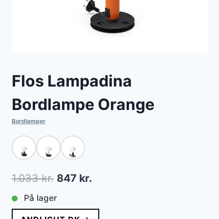
Flos Lampadina
Bordlampe Orange
Bordlamper
Den
Den
1.033
kr.
847
kr.
oprindelige
aktuelle
På lager
pris
pris