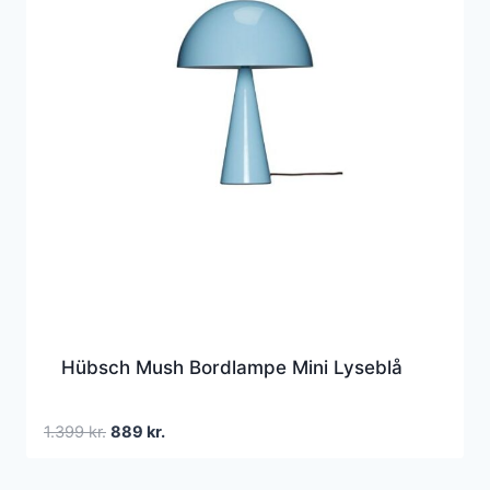
Hübsch Mush Bordlampe Mini Lyseblå
Den
Den
1.399
kr.
889
kr.
oprindelige
aktuelle
pris
pris