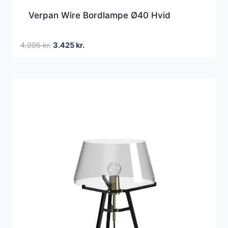
Verpan Wire Bordlampe Ø40 Hvid
Den
Den
4.995
kr.
3.425
kr.
oprindelige
aktuelle
pris
pris
var:
er:
4.995 kr..
3.425 kr..