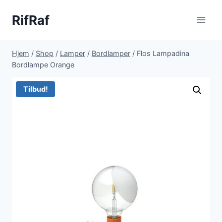
Fortsæt
RifRaf
til
indhold
Hjem
/
Shop
/
Lamper
/
Bordlamper
/
Flos Lampadina
Bordlampe Orange
Tilbud!