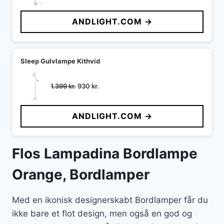
oprindelige
aktuelle
pris
pris
ANDLIGHT.COM →
var:
er:
1.399 kr..
989 kr..
Sleep Gulvlampe Kithvid
Den
Den
1.399
kr.
930
kr.
oprindelige
aktuelle
pris
pris
ANDLIGHT.COM →
var:
er:
1.399 kr..
930 kr..
Flos Lampadina Bordlampe
Orange, Bordlamper
Med en ikonisk designerskabt Bordlamper får du
ikke bare et flot design, men også en god og