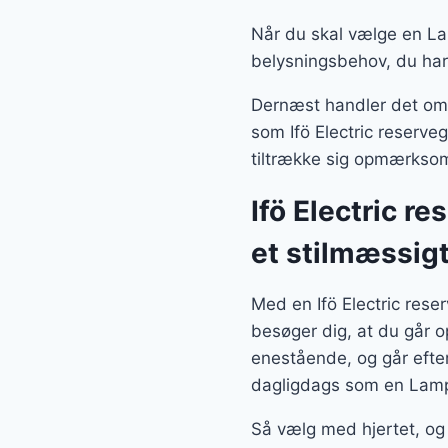
Når du skal vælge en Lam
belysningsbehov, du har
Dernæst handler det om, 
som Ifö Electric reserveg
tiltrække sig opmærksom
Ifö Electric r
et stilmæssig
Med en Ifö Electric res
besøger dig, at du går o
enestående, og går efte
dagligdags som en Lamp
Så vælg med hjertet, og 