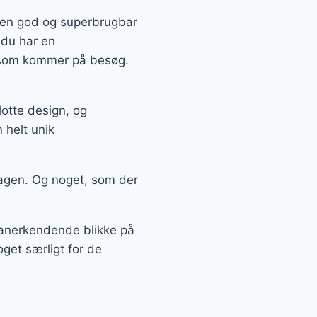
å en god og superbrugbar
 du har en
, som kommer på besøg.
lotte design, og
 helt unik
agen. Og noget, som der
å anerkendende blikke på
oget særligt for de