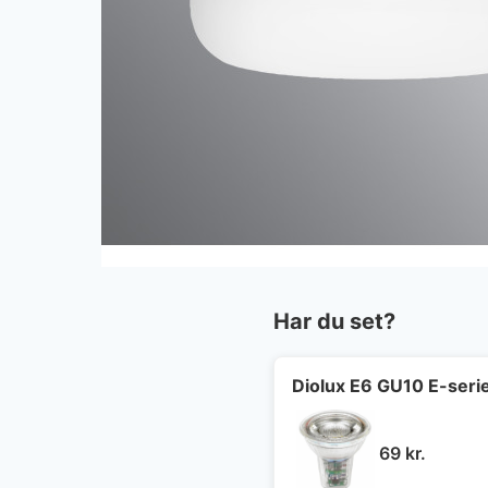
Har du set?
Diolux E6 GU10 E-seri
69
kr.