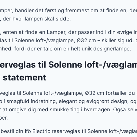
per, handler det først og fremmest om at finde en, der 
, der hvor lampen skal sidde.
enten at finde en Lamper, der passer ind i din øvrige in
las til Solenne loft-/væglampe, Ø32 cm – skiller sig ud, 
hed, fordi der er tale om en helt unik designerlampe.
eserveglas til Solenne loft-/vægl
t statement
erveglas til Solenne loft-/væglampe, Ø32 cm fortæller d
p i smagfuld indretning, elegant og eviggrønt design, o
r at omgive dig med smukke ting i hverdagen. Også selv
er.
bestil din Ifö Electric reserveglas til Solenne loft-/væg