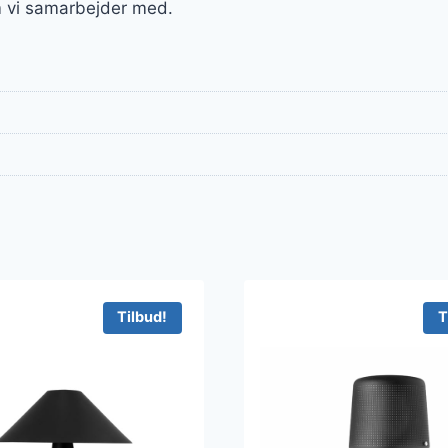
 vi samarbejder med.
Tilbud!
T