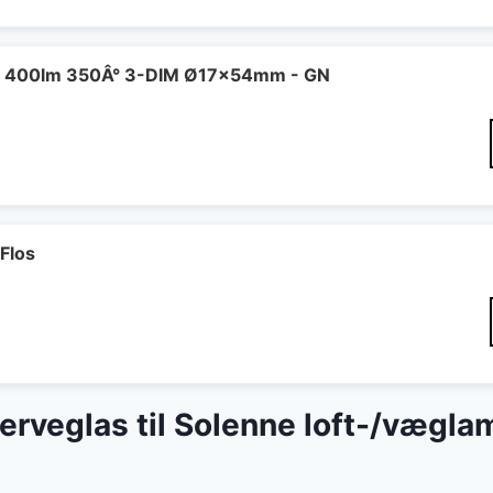
 400lm 350Â° 3-DIM Ø17x54mm - GN
Flos
eserveglas til Solenne loft-/vægl