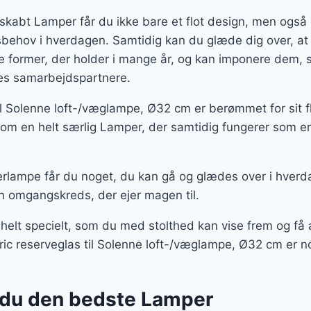
skabt Lamper får du ikke bare et flot design, men ogs
gsbehov i hverdagen. Samtidig kan du glæde dig over, at
te former, der holder i mange år, og kan imponere dem
ores samarbejdspartnere.
 til Solenne loft-/væglampe, Ø32 cm er berømmet for sit f
m en helt særlig Lamper, der samtidig fungerer som en
rlampe får du noget, du kan gå og glædes over i hverd
n omgangskreds, der ejer magen til.
 helt specielt, som du med stolthed kan vise frem og f
ctric reserveglas til Solenne loft-/væglampe, Ø32 cm er n
 du den bedste Lamper