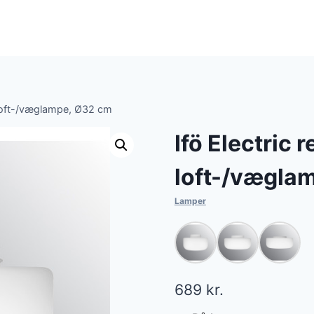
e loft-/væglampe, Ø32 cm
Ifö Electric 
loft-/vægla
Lamper
689
kr.