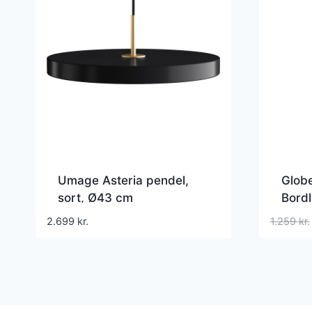
Umage Asteria pendel,
Glob
sort, Ø43 cm
Bord
2.699
kr.
1.259
kr.