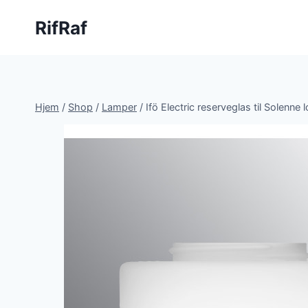
Fortsæt
RifRaf
til
indhold
Hjem
/
Shop
/
Lamper
/
Ifö Electric reserveglas til Solenn