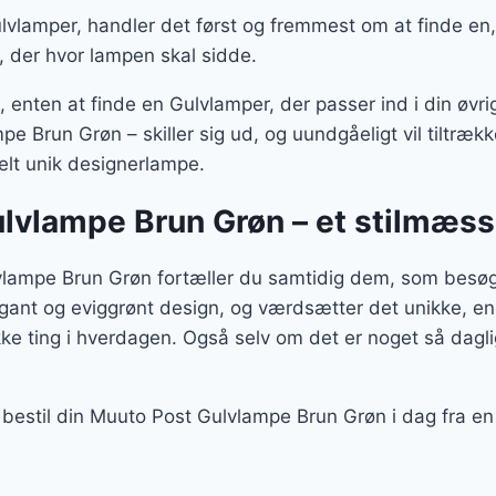
vlamper, handler det først og fremmest om at finde en, 
, der hvor lampen skal sidde.
enten at finde en Gulvlamper, der passer ind i din øvrige
e Brun Grøn – skiller sig ud, og uundgåeligt vil tiltr
helt unik designerlampe.
lvlampe Brun Grøn – et stilmæss
ampe Brun Grøn fortæller du samtidig dem, som besøger
egant og eviggrønt design, og værdsætter det unikke, en
e ting i hverdagen. Også selv om det er noget så dag
 bestil din Muuto Post Gulvlampe Brun Grøn i dag fra e