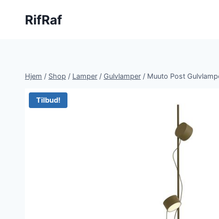
Fortsæt
RifRaf
til
indhold
Hjem
/
Shop
/
Lamper
/
Gulvlamper
/
Muuto Post Gulvlamp
Tilbud!