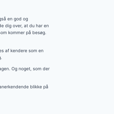
også en god og
e dig over, at du har en
, som kommer på besøg.
ves af kendere som en
.
agen. Og noget, som der
å anerkendende blikke på