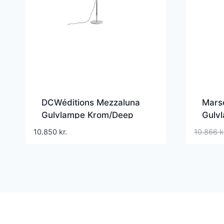
DCWéditions Mezzaluna
Marse
Gulvlampe Krom/Deep
Gulv
Blue
10.850
kr.
10.866
k