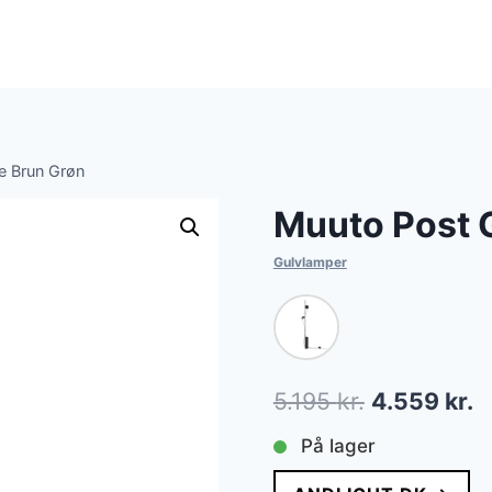
e Brun Grøn
Muuto Post 
Gulvlamper
Den
D
5.195
kr.
4.559
kr.
oprindelige
a
På lager
pris
p