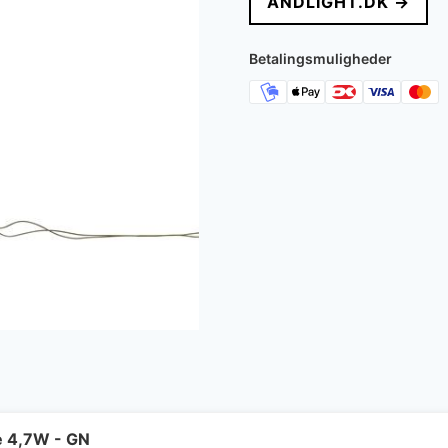
ANDLIGHT.DK →
var:
er
5.195 kr..
4
Betalingsmuligheder
e 4,7W - GN