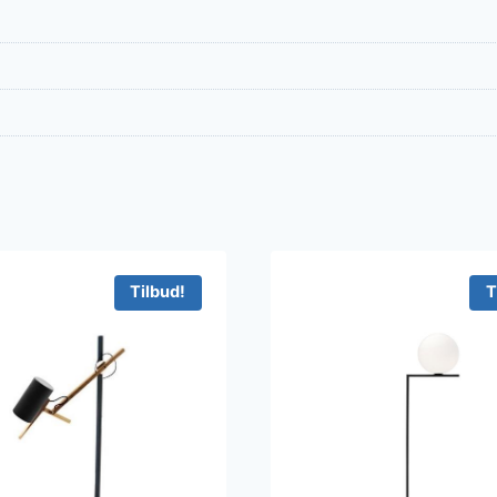
Tilbud!
T