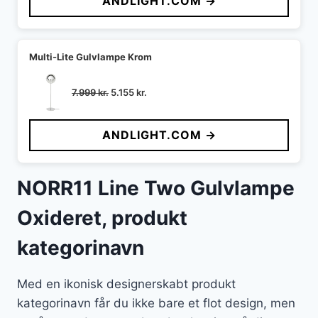
ANDLIGHT.COM →
Multi-Lite Gulvlampe Krom
Den
Den
7.999
kr.
5.155
kr.
oprindelige
aktuelle
pris
pris
ANDLIGHT.COM →
var:
er:
7.999 kr..
5.155 kr..
NORR11 Line Two Gulvlampe
Oxideret, produkt
kategorinavn
Med en ikonisk designerskabt produkt
kategorinavn får du ikke bare et flot design, men