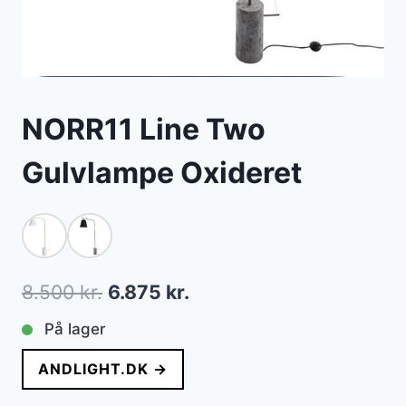
NORR11 Line Two
Gulvlampe Oxideret
Den
Den
8.500
kr.
6.875
kr.
oprindelige
aktuelle
På lager
pris
pris
ANDLIGHT.DK →
var:
er: