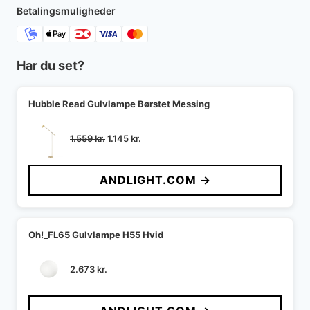
8.500 kr..
6.875 kr..
Betalingsmuligheder
Har du set?
Hubble Read Gulvlampe Børstet Messing
Den
Den
1.559
kr.
1.145
kr.
oprindelige
aktuelle
pris
pris
ANDLIGHT.COM →
var:
er:
1.559 kr..
1.145 kr..
Oh!_FL65 Gulvlampe H55 Hvid
2.673
kr.