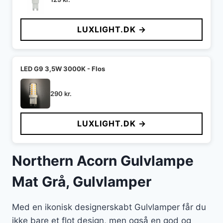
LUXLIGHT.DK →
LED G9 3,5W 3000K - Flos
290
kr.
LUXLIGHT.DK →
Northern Acorn Gulvlampe
Mat Grå, Gulvlamper
Med en ikonisk designerskabt Gulvlamper får du
ikke bare et flot design, men også en god og