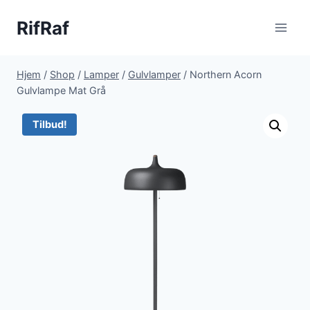
Fortsæt
RifRaf
til
indhold
Hjem
/
Shop
/
Lamper
/
Gulvlamper
/
Northern Acorn
Gulvlampe Mat Grå
Tilbud!