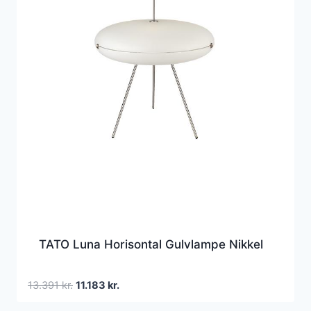
TATO Luna Horisontal Gulvlampe Nikkel
Den
Den
13.391
kr.
11.183
kr.
oprindelige
aktuelle