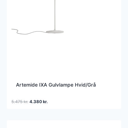
Artemide IXA Gulvlampe Hvid/Grå
Den
Den
5.475
kr.
4.380
kr.
oprindelige
aktuelle
pris
pris
var:
er:
5.475 kr..
4.380 kr..