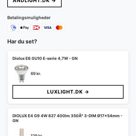
ANDLIGHT.DK →
var:
er:
5.490 kr..
4.388 kr..
Betalingsmuligheder
Har du set?
Diolux E6 GU10 E-serie 4,7W - GN
69
kr.
LUXLIGHT.DK →
DIOLUX E4 G9 4W 827 400lm 350Â° 3-DIM Ø17x54mm -
GN
129
kr.