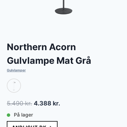
Northern Acorn
Gulvlampe Mat Grå
Gulvlamper
Den
Den
5.490
kr.
4.388
kr.
oprindelige
aktuelle
På lager
pris
pris