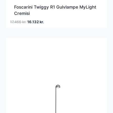
Foscarini Twiggy R1 Gulvlampe MyLight
Cremisi
Den
Den
17.466
kr.
16.132
kr.
oprindelige
aktuelle
pris
pris
var:
er:
17.466 kr..
16.132 kr..