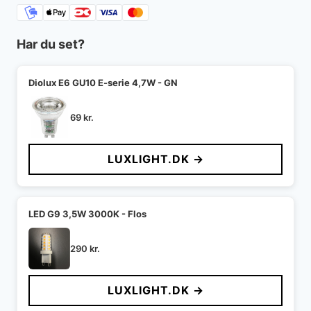
Har du set?
Diolux E6 GU10 E-serie 4,7W - GN
69
kr.
LUXLIGHT.DK →
LED G9 3,5W 3000K - Flos
290
kr.
LUXLIGHT.DK →