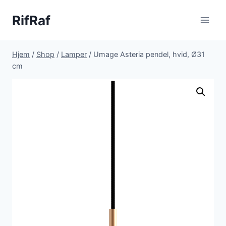
Fortsæt
RifRaf
til
indhold
Hjem
/
Shop
/
Lamper
/
Umage Asteria pendel, hvid, Ø31
cm