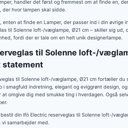
per, handler det først og fremmest om at finde en, der 
, der hvor lampen skal sidde.
enten at finde en Lamper, der passer ind i din øvrige in
las til Solenne loft-/væglampe, Ø21 cm – skiller sig ud, 
hed, fordi der er tale om en helt unik designerlampe.
eserveglas til Solenne loft-/vægl
t statement
rveglas til Solenne loft-/væglampe, Ø21 cm fortæller d
p i smagfuld indretning, elegant og eviggrønt design, o
r at omgive dig med smukke ting i hverdagen. Også selv
er.
estil din Ifö Electric reserveglas til Solenne loft-/væg
 vi samarbejder med.