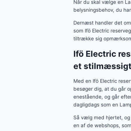
Når du skal vælge en Lam
belysningsbehov, du har
Dernæst handler det om, 
som Ifö Electric reserveg
tiltrække sig opmærksom
Ifö Electric r
et stilmæssig
Med en Ifö Electric rese
besøger dig, at du går o
enestående, og går efte
dagligdags som en Lamp
Så vælg med hjertet, og b
en af de webshops, som