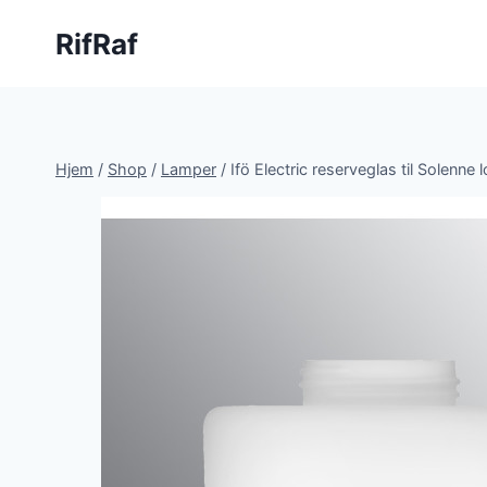
Fortsæt
RifRaf
til
indhold
Hjem
/
Shop
/
Lamper
/
Ifö Electric reserveglas til Solenn