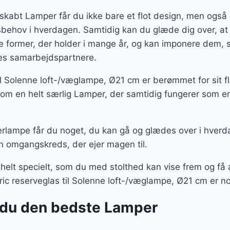
skabt Lamper får du ikke bare et flot design, men ogs
gsbehov i hverdagen. Samtidig kan du glæde dig over, at
te former, der holder i mange år, og kan imponere dem
ores samarbejdspartnere.
 til Solenne loft-/væglampe, Ø21 cm er berømmet for sit f
m en helt særlig Lamper, der samtidig fungerer som en
rlampe får du noget, du kan gå og glædes over i hverd
n omgangskreds, der ejer magen til.
 helt specielt, som du med stolthed kan vise frem og f
tric reserveglas til Solenne loft-/væglampe, Ø21 cm er no
 du den bedste Lamper