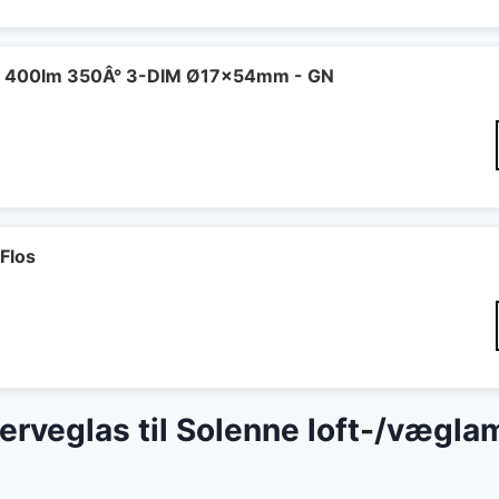
 400lm 350Â° 3-DIM Ø17x54mm - GN
Flos
eserveglas til Solenne loft-/vægl