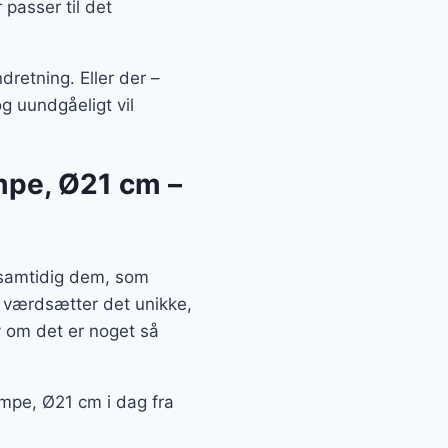
passer til det
dretning. Eller der –
og uundgåeligt vil
ampe, Ø21 cm –
u samtidig dem, som
g værdsætter det unikke,
 om det er noget så
lampe, Ø21 cm i dag fra