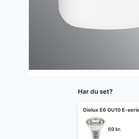
Har du set?
Diolux E6 GU10 E-seri
69
kr.