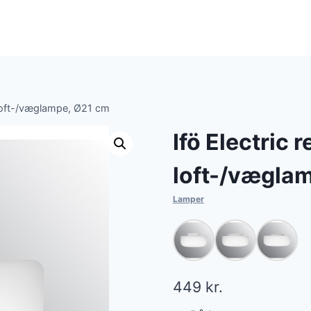
e loft-/væglampe, Ø21 cm
Ifö Electric 
loft-/vægla
Lamper
449
kr.