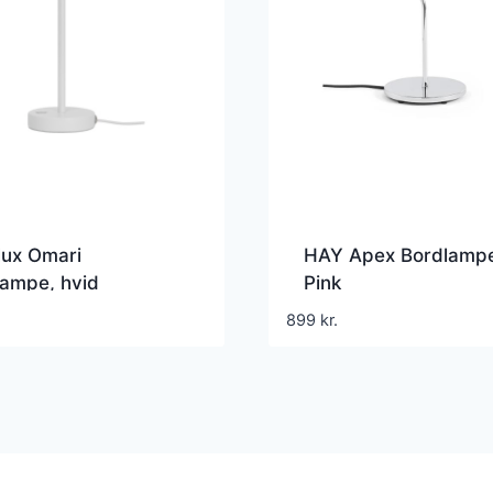
lux Omari
HAY Apex Bordlampe
lampe, hvid
Pink
899
kr.